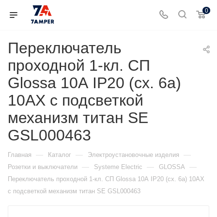
0
Переключатель
проходной 1-кл. СП
Glossa 10А IP20 (сх. 6а)
10AX с подсветкой
механизм титан SE
GSL000463
—
—
—
Главная
Каталог
Электроустановочные изделия
—
—
—
Розетки и выключатели
Systeme Electric
GLOSSA
Переключатель проходной 1-кл. СП Glossa 10А IP20 (сх. 6а) 10AX
с подсветкой механизм титан SE GSL000463