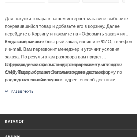
Для покупки товара в нашем интернет-магазине выберите
понравившийся товар и добавьте его в корзину. Далее
перейдите в Корзину и нажмите на «Оформить заказ» или
«Быстрый заказ».
Когда оформляете быстрый заказ, напишите ФИО, телефон
и e-mail. Вам перезвонит менеджер и уточнит условия
заказа. По результатам разговора вам придет
подтверждение оформления товара на почту или через
Оформление заказа в стандартном режиме выглядит
СМС. Теперь останется только ждать доставки и
следующим образом. Заполняете полностью форму по
радоваться новой покупке.
последовательным этапам: адрес, способ доставки,
оплаты, данные о себе. Советуем в комментарии к заказу
написать информацию, которая поможет курьеру вас найти.
Нажмите кнопку «Оформить заказ».
КАТАЛОГ