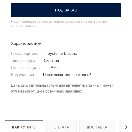
ПОД ЗАКАЗ
Наши менеджеры обязательно свяжутся с вами и уточнят
условия заказа
Характеристики
Производитель
—
Systeme Electric
Тип проводки
—
Скрытая
Степень защиты
—
IP20
Вид изделия
—
Переключатель проходной
Цена действительна только для интернет-магазина и может
отличаться от цен в розничных магазинах
КАК КУПИТЬ
ОПЛАТА
ДОСТАВКА
ДО