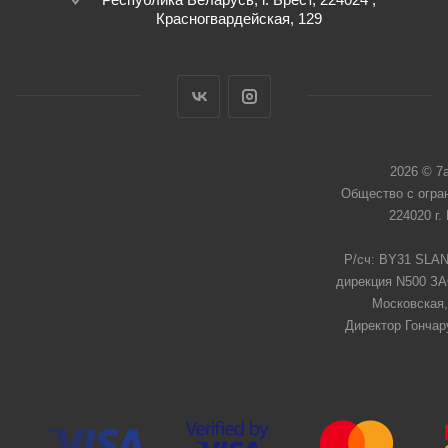
Красногвардейская, 129
2026 © 7
Общество с огра
224020 г.
Р/сч: BY31 SLAN
дирекция N500 ЗАО
Московская,
Директор Гончар