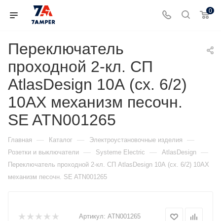
0
Переключатель
проходной 2-кл. СП
AtlasDesign 10А (сх. 6/2)
10AX механизм песочн.
SE ATN001265
—
—
—
Главная
Каталог
Электроустановочные изделия
—
—
—
Розетки и выключатели
Systeme Electric
AtlasDesign
Переключатель проходной 2-кл. СП AtlasDesign 10А (сх. 6/2) 10AX
механизм песочн. SE ATN001265
Артикул:
ATN001265