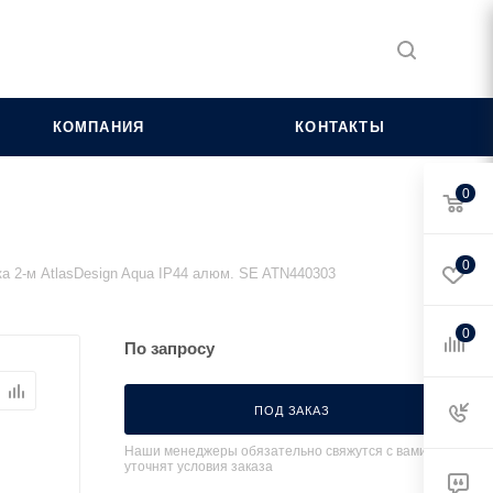
КОМПАНИЯ
КОНТАКТЫ
0
0
а 2-м AtlasDesign Aqua IP44 алюм. SE ATN440303
0
По запросу
ПОД ЗАКАЗ
Наши менеджеры обязательно свяжутся с вами и
уточнят условия заказа