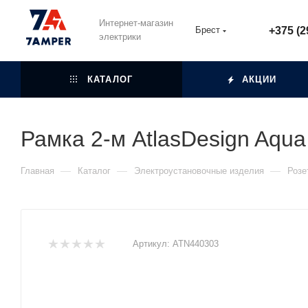
Интернет-магазин
Брест
+375 (2
электрики
КАТАЛОГ
АКЦИИ
Рамка 2-м AtlasDesign Aqu
—
—
—
Главная
Каталог
Электроустановочные изделия
Розе
Артикул:
ATN440303