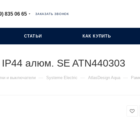
9) 835 06 65
ЗАКАЗАТЬ ЗВОНОК
СТАТЬИ
КАК КУПИТЬ
a IP44 алюм. SE ATN440303
—
—
—
тки и выключатели
Systeme Electric
AtlasDesign Aqua
Рамк