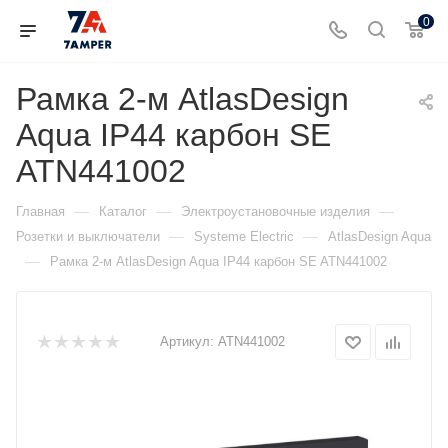
0
Рамка 2-м AtlasDesign
Aqua IP44 карбон SE
ATN441002
—
—
—
Главная
Каталог
Электроустановочные изделия
—
—
Розетки и выключатели
Systeme Electric
AtlasDesign Aqua
—
Рамка 2-м AtlasDesign Aqua IP44 карбон SE ATN441002
Артикул:
ATN441002