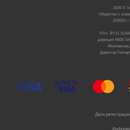
2026 © 7
Общество с огра
224020 г.
Р/сч: BY31 SLAN
дирекция N500 ЗАО
Московская,
Директор Гончар
Дата регистрации
Информа