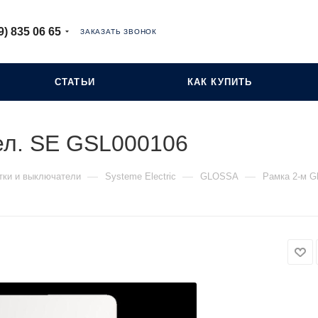
9) 835 06 65
ЗАКАЗАТЬ ЗВОНОК
СТАТЬИ
КАК КУПИТЬ
бел. SE GSL000106
—
—
—
тки и выключатели
Systeme Electric
GLOSSA
Рамка 2-м G