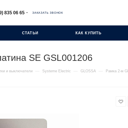
9) 835 06 65
ЗАКАЗАТЬ ЗВОНОК
СТАТЬИ
КАК КУПИТЬ
платина SE GSL001206
—
—
—
тки и выключатели
Systeme Electric
GLOSSA
Рамка 2-м G