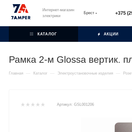
Интернет-магазин
Брест
+375 (2
электрики
КАТАЛОГ
АКЦИИ
Рамка 2-м Glossa вертик. 
—
—
—
Главная
Каталог
Электроустановочные изделия
Розе
Артикул:
GSL001206