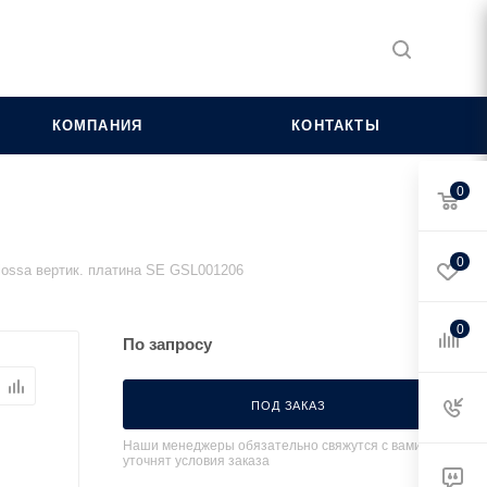
КОМПАНИЯ
КОНТАКТЫ
0
0
lossa вертик. платина SE GSL001206
0
По запросу
ПОД ЗАКАЗ
Наши менеджеры обязательно свяжутся с вами и
уточнят условия заказа