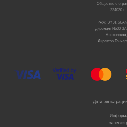
Общество с огра
224020 г.
Р/сч: BY31 SLAN
дирекция N500 ЗАО
Московская,
Директор Гончар
Дата регистрации
Информа
зарегист