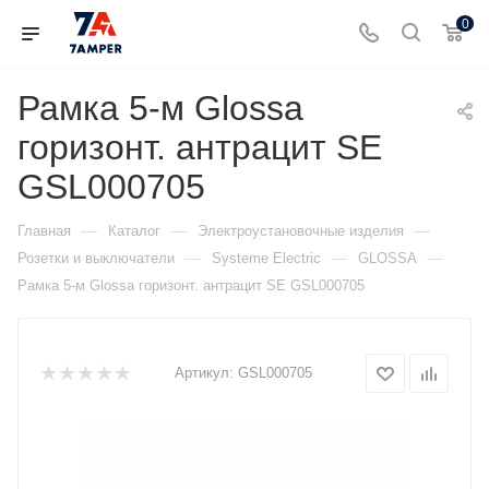
0
Рамка 5-м Glossa
горизонт. антрацит SE
GSL000705
—
—
—
Главная
Каталог
Электроустановочные изделия
—
—
—
Розетки и выключатели
Systeme Electric
GLOSSA
Рамка 5-м Glossa горизонт. антрацит SE GSL000705
Артикул:
GSL000705