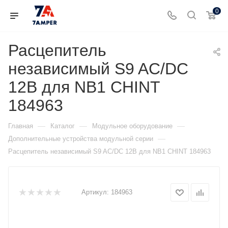
0
Расцепитель
независимый S9 AC/DC
12B для NB1 CHINT
184963
—
—
—
Главная
Каталог
Модульное оборудование
—
Дополнительные устройства модульной серии
Расцепитель независимый S9 AC/DC 12B для NB1 CHINT 184963
Артикул:
184963