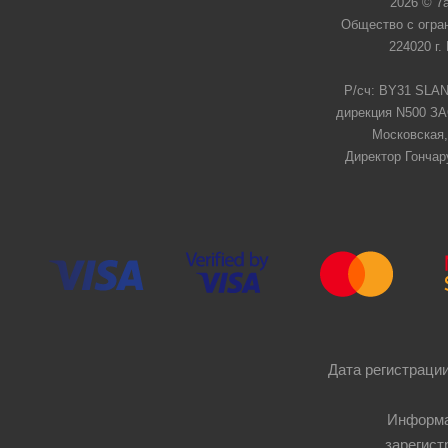
2026 © 7
Общество с огра
224020 г.
Р/сч: BY31 SLAN
дирекция N500 ЗАО
Московская,
Директор Гончар
Дата регистрации
Информа
зарегист