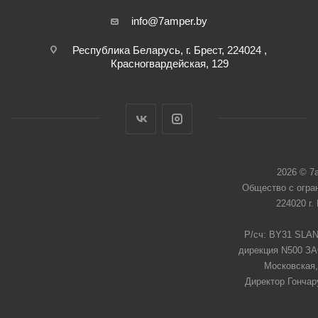
info@7amper.by
Республика Беларусь, г. Брест, 224024 ,
Красногвардейская, 129
2026 © 7
Общество с огра
224020 г.
Р/сч: BY31 SLAN
дирекция N500 ЗАО
Московская,
Директор Гончар