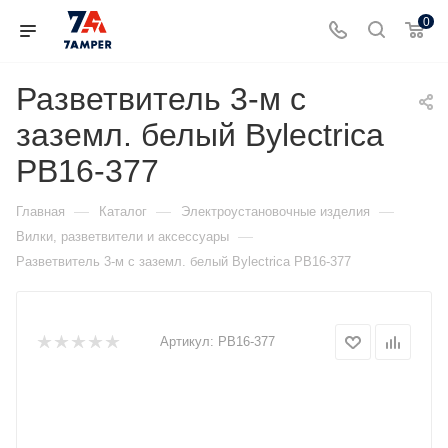
0
Разветвитель 3-м с
заземл. белый Bylectrica
РВ16-377
—
—
—
Главная
Каталог
Электроустановочные изделия
—
Вилки, разветвители и аксессуары
Разветвитель 3-м с заземл. белый Bylectrica РВ16-377
Артикул:
РВ16-377