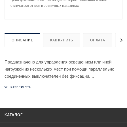
Цена действительна только для интернет-магазина и может
отличаться от цен в розничных магазинах
ОПИСАНИЕ
КАК КУПИТЬ
ОПЛАТА
Д
Предназначено для управления освещением или иной
нагрузкой из нескольких мест при помощи параллельно
соединенных выключателей без фиксации.
Особенности
- нет памяти контактов;
- возможно подключение выключателей кнопочного типа с
подсветкой;
КАТАЛОГ
- максимальный ток нагрузки 16 А.