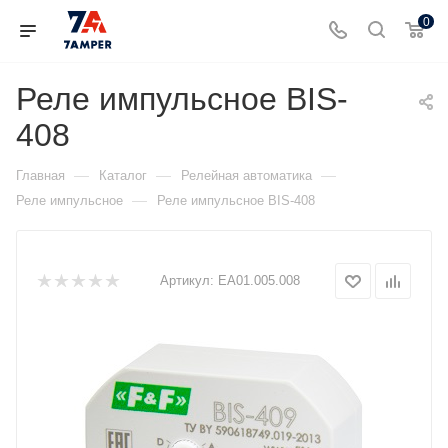
0
Реле импульсное BIS-
408
—
—
—
Главная
Каталог
Релейная автоматика
—
Реле импульсное
Реле импульсное BIS-408
Артикул:
ЕА01.005.008