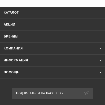
Верхний и нижний пределы напряжения устанавливает
потребитель с помощью потенциометров на панели
КАТАЛОГ
управления. При выходе напряжения за установленные
пределы или обрыве нулевого провода реле отключает
АКЦИИ
защищаемое оборудование. После восстановления
сетевого напряжения реле включается автоматически
БРЕНДЫ
через время повторного включения (если перемычка на
зажимах 4-6 установлена, время повторного включения
КОМПАНИЯ
составит 6 минут, если отсутствует - 4 секунды).
ИНФОРМАЦИЯ
ПОМОЩЬ
ПОДПИСАТЬСЯ НА РАССЫЛКУ