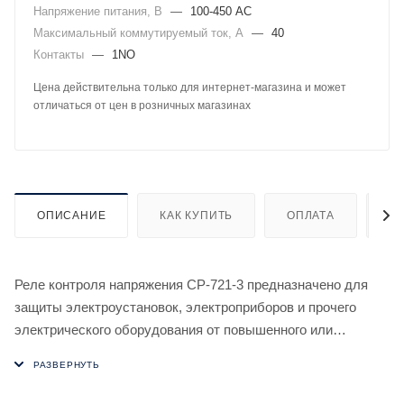
Напряжение питания, В
—
100-450 AC
Максимальный коммутируемый ток, А
—
40
Контакты
—
1NO
Цена действительна только для интернет-магазина и может
отличаться от цен в розничных магазинах
ОПИСАНИЕ
КАК КУПИТЬ
ОПЛАТА
Д
Реле контроля напряжения CP-721-3 предназначено для
защиты электроустановок, электроприборов и прочего
электрического оборудования от повышенного или
пониженного напряжения, обрыва нулевого
провода, циклической нестабильности напряжения в сети,
регистрации предельных значений напряжения, а также