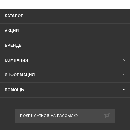
типа произошедшей аварии, контроля величины
напряжения в питающей однофазной сети переменного
КАТАЛОГ
тока. Защита осуществляется путем отключения нагрузки
от сети питания.
АКЦИИ
БРЕНДЫ
КОМПАНИЯ
ИНФОРМАЦИЯ
ПОМОЩЬ
ПОДПИСАТЬСЯ НА РАССЫЛКУ