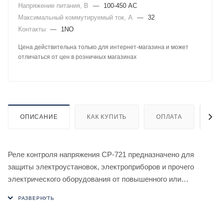
Напряжение питания, В
—
100-450 AC
Максимальный коммутируемый ток, А
—
32
Контакты
—
1NO
Цена действительна только для интернет-магазина и может
отличаться от цен в розничных магазинах
ОПИСАНИЕ
КАК КУПИТЬ
ОПЛАТА
Д
Реле контроля напряжения CP-721 предназначено для
защиты электроустановок, электроприборов и прочего
электрического оборудования от повышенного или
пониженного напряжения, обрыва нулевого
провода, циклической нестабильности напряжения в сети,
регистрации предельных значений напряжения, а также