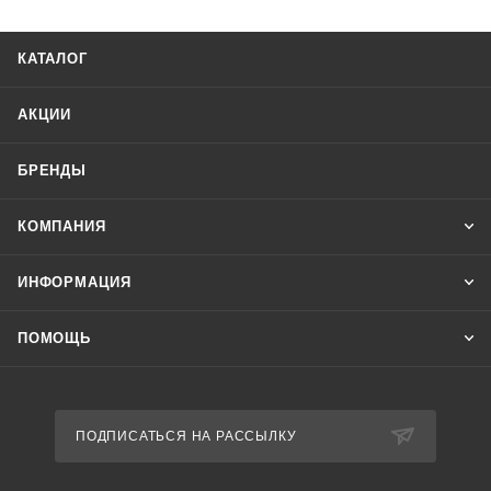
типа произошедшей аварии, контроля величины
напряжения в питающей однофазной сети переменного
КАТАЛОГ
тока. Защита осуществляется путем отключения нагрузки
от сети питания.
АКЦИИ
БРЕНДЫ
КОМПАНИЯ
ИНФОРМАЦИЯ
ПОМОЩЬ
ПОДПИСАТЬСЯ НА РАССЫЛКУ