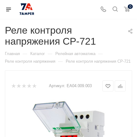
0
Реле контроля
напряжения CP-721
—
—
—
Главная
Каталог
Релейная автоматика
—
Реле контроля напряжения
Реле контроля напряжения CP-721
Артикул:
EA04.009.003