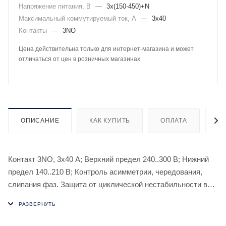
Напряжение питания, В
—
3х(150-450)+N
Максимальный коммутируемый ток, А
—
3х40
Контакты
—
3NO
Цена действительна только для интернет-магазина и может
отличаться от цен в розничных магазинах
ОПИСАНИЕ
КАК КУПИТЬ
ОПЛАТА
Д
Контакт 3NO, 3х40 А; Верхний предел 240..300 В; Нижний
предел 140..210 В; Контроль асимметрии, чередования,
слипания фаз. Защита от циклической нестабильности в
сети; Регулировка яркости индикатора.
Реле контроля напряжения CP-723-3 предназначено для
защиты однофазных и/или трехфазных электроустановок,