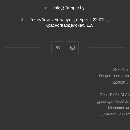
info@7amper.by
Республика Беларусь, г. Брест, 224024 ,
Красногвардейская, 129
2026 © 7
Общество с огра
224020 г.
Р/сч: BY31 SLAN
дирекция N500 ЗАО
Московская,
Директор Гончар