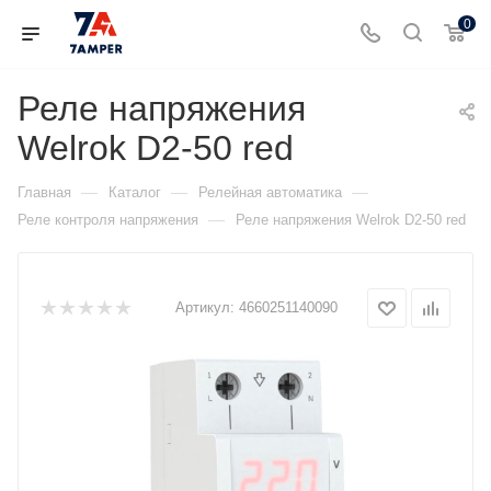
0
Реле напряжения
Welrok D2-50 red
—
—
—
Главная
Каталог
Релейная автоматика
—
Реле контроля напряжения
Реле напряжения Welrok D2-50 red
Артикул:
4660251140090