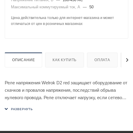
Максимальный коммутируемый ток, А
—
50
Цена действительна только для интернет-магазина и может
отличаться от цен в розничных магазинах
ОПИСАНИЕ
КАК КУПИТЬ
ОПЛАТА
Д
Реле напряжения Welrok D2 red защищает оборудование от
скачков и провалов напряжения, последствий обрыва
нулевого провода. Реле отключает нагрузку, если сетевое
напряжение выходит за установленные пределы. Когда
значение напряжения вернется в норму, нагрузка будет
автоматически включена обратно.