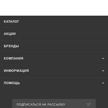
Назначение
Для включения-отключения освещения в моменты захода и
восхода солнца в зависимости от географических
координат местности и времени года, с возможностью
КАТАЛОГ
корректировки времени включения - отключения.
Область применения
АКЦИИ
Управление освещением, переходными процессами с
привязкой к текущему времени.
БРЕНДЫ
КОМПАНИЯ
ИНФОРМАЦИЯ
ПОМОЩЬ
ПОДПИСАТЬСЯ НА РАССЫЛКУ