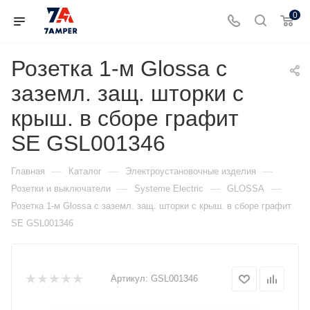
0
Розетка 1-м Glossa с
заземл. защ. шторки с
крыш. в сборе графит
SE GSL001346
—
—
—
Главная
Каталог
Электроустановочные изделия
—
—
—
Розетки и выключатели
Systeme Electric
GLOSSA
Розетка 1-м Glossa с заземл. защ. шторки с крыш. в сборе графит
SE GSL001346
Артикул:
GSL001346