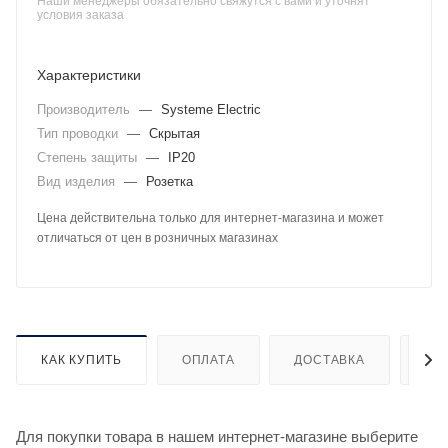
Наши менеджеры обязательно свяжутся с вами и уточнят
условия заказа
Характеристики
Производитель
—
Systeme Electric
Тип проводки
—
Скрытая
Степень защиты
—
IP20
Вид изделия
—
Розетка
Цена действительна только для интернет-магазина и может
отличаться от цен в розничных магазинах
КАК КУПИТЬ
ОПЛАТА
ДОСТАВКА
ДО
Для покупки товара в нашем интернет-магазине выберите