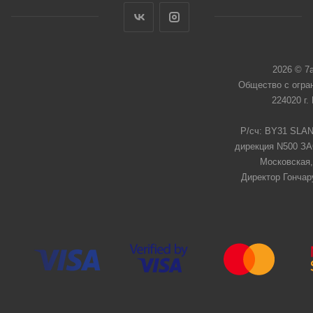
2026 © 7
Общество с огра
224020 г.
Р/сч: BY31 SLAN
дирекция N500 ЗАО
Московская,
Директор Гончар