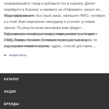
понравившийся товар и добавьте его в корзину. Далее
перейдите в Корзину и нажмите на «Оформить заказ» или
«Быстрый заказ».
Когда оформляете быстрый заказ, напишите ФИО, телефон
и e-mail. Вам перезвонит менеджер и уточнит условия
заказа. По результатам разговора вам придет
подтверждение оформления товара на почту или через
Оформление заказа в стандартном режиме выглядит
СМС. Теперь останется только ждать доставки и
следующим образом. Заполняете полностью форму по
радоваться новой покупке.
последовательным этапам: адрес, способ доставки,
оплаты, данные о себе. Советуем в комментарии к заказу
написать информацию, которая поможет курьеру вас найти.
Нажмите кнопку «Оформить заказ».
КАТАЛОГ
АКЦИИ
БРЕНДЫ