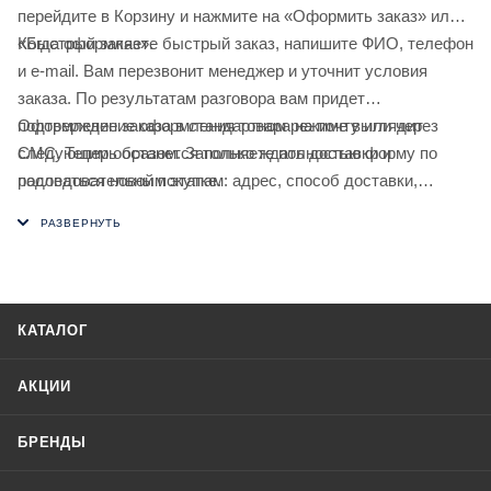
перейдите в Корзину и нажмите на «Оформить заказ» или
«Быстрый заказ».
Когда оформляете быстрый заказ, напишите ФИО, телефон
и e-mail. Вам перезвонит менеджер и уточнит условия
заказа. По результатам разговора вам придет
подтверждение оформления товара на почту или через
Оформление заказа в стандартном режиме выглядит
СМС. Теперь останется только ждать доставки и
следующим образом. Заполняете полностью форму по
радоваться новой покупке.
последовательным этапам: адрес, способ доставки,
оплаты, данные о себе. Советуем в комментарии к заказу
написать информацию, которая поможет курьеру вас найти.
Нажмите кнопку «Оформить заказ».
КАТАЛОГ
АКЦИИ
БРЕНДЫ