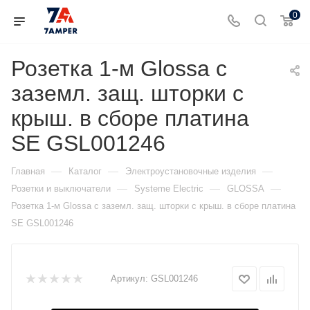
0
Розетка 1-м Glossa с
заземл. защ. шторки с
крыш. в сборе платина
SE GSL001246
—
—
—
Главная
Каталог
Электроустановочные изделия
—
—
—
Розетки и выключатели
Systeme Electric
GLOSSA
Розетка 1-м Glossa с заземл. защ. шторки с крыш. в сборе платина
SE GSL001246
Артикул:
GSL001246