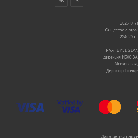
2026 © 7
Общество с огра
224020 г.
Р/сч: BY31 SLAN
дирекция N500 ЗАО
Московская,
Директор Гончар
Дата регистрации