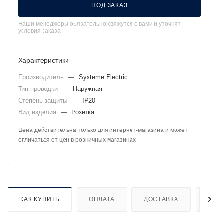
ПОД ЗАКАЗ
Наши менеджеры обязательно свяжутся с вами и уточнят
условия заказа
Характеристики
Производитель
—
Systeme Electric
Тип проводки
—
Наружная
Степень защиты
—
IP20
Вид изделия
—
Розетка
Цена действительна только для интернет-магазина и может
отличаться от цен в розничных магазинах
КАК КУПИТЬ
ОПЛАТА
ДОСТАВКА
ДО