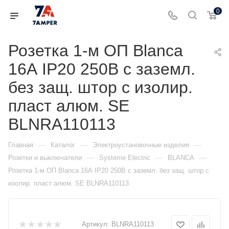
0
Розетка 1-м ОП Blanca
16А IP20 250В с заземл.
без защ. штор с изолир.
пласт алюм. SE
BLNRA110113
—
—
—
Главная
Каталог
Электроустановочные изделия
—
—
—
Розетки и выключатели
Systeme Electric
BLANCA
Розетка 1-м ОП Blanca 16А IP20 250В с заземл. без защ. штор с
изолир. пласт алюм. SE BLNRA110113
Артикул:
BLNRA110113