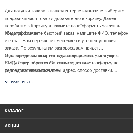
Для покупки товара в нашем интернет-магазине выберите
понравившийся товар и добавьте его в корзину. Далее
перейдите в Корзину и нажмите на «Оформить заказ» или
«Быстрый заказ».
Когда оформляете быстрый заказ, напишите ФИО, телефон
и e-mail. Вам перезвонит менеджер и уточнит условия
заказа. По результатам разговора вам придет
подтверждение оформления товара на почту или через
Оформление заказа в стандартном режиме выглядит
СМС. Теперь останется только ждать доставки и
следующим образом. Заполняете полностью форму по
радоваться новой покупке.
последовательным этапам: адрес, способ доставки,
оплаты, данные о себе. Советуем в комментарии к заказу
написать информацию, которая поможет курьеру вас найти.
Нажмите кнопку «Оформить заказ».
КАТАЛОГ
АКЦИИ