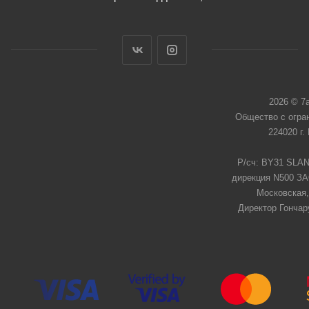
2026 © 7
Общество с огра
224020 г.
Р/сч: BY31 SLAN
дирекция N500 ЗАО
Московская,
Директор Гончар