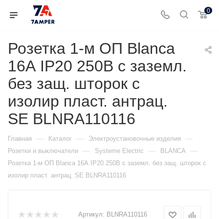
0
Розетка 1-м ОП Blanca
16А IP20 250В с заземл.
без защ. шторок с
изолир пласт. антрац.
SE BLNRA110116
—
—
—
Главная
Каталог
Электроустановочные изделия
—
—
—
Розетки и выключатели
Systeme Electric
BLANCA
Розетка 1-м ОП Blanca 16А IP20 250В с заземл. без защ. шторок с
изолир пласт. антрац. SE BLNRA110116
Артикул:
BLNRA110116