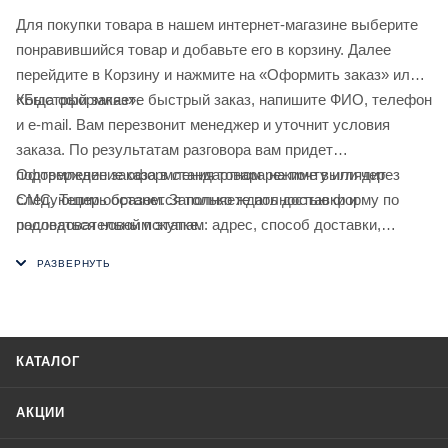
Для покупки товара в нашем интернет-магазине выберите
понравившийся товар и добавьте его в корзину. Далее
перейдите в Корзину и нажмите на «Оформить заказ» или
«Быстрый заказ».
Когда оформляете быстрый заказ, напишите ФИО, телефон
и e-mail. Вам перезвонит менеджер и уточнит условия
заказа. По результатам разговора вам придет
подтверждение оформления товара на почту или через
Оформление заказа в стандартном режиме выглядит
СМС. Теперь останется только ждать доставки и
следующим образом. Заполняете полностью форму по
радоваться новой покупке.
последовательным этапам: адрес, способ доставки,
оплаты, данные о себе. Советуем в комментарии к заказу
написать информацию, которая поможет курьеру вас найти.
Нажмите кнопку «Оформить заказ».
КАТАЛОГ
АКЦИИ