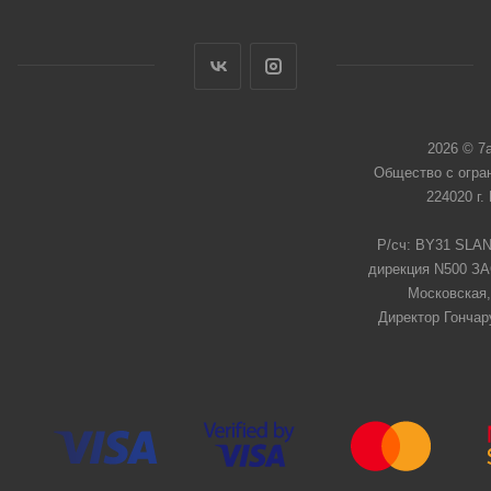
2026 © 7
Общество с огра
224020 г.
Р/сч: BY31 SLAN
дирекция N500 ЗАО
Московская,
Директор Гончар