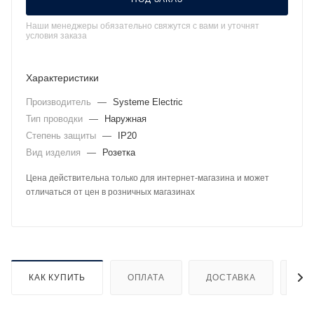
Наши менеджеры обязательно свяжутся с вами и уточнят
условия заказа
Характеристики
Производитель
—
Systeme Electric
Тип проводки
—
Наружная
Степень защиты
—
IP20
Вид изделия
—
Розетка
Цена действительна только для интернет-магазина и может
отличаться от цен в розничных магазинах
КАК КУПИТЬ
ОПЛАТА
ДОСТАВКА
ДО