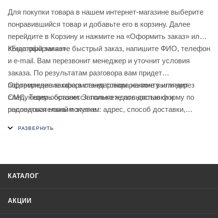
Для покупки товара в нашем интернет-магазине выберите
понравившийся товар и добавьте его в корзину. Далее
перейдите в Корзину и нажмите на «Оформить заказ» или
«Быстрый заказ».
Когда оформляете быстрый заказ, напишите ФИО, телефон
и e-mail. Вам перезвонит менеджер и уточнит условия
заказа. По результатам разговора вам придет
подтверждение оформления товара на почту или через
Оформление заказа в стандартном режиме выглядит
СМС. Теперь останется только ждать доставки и
следующим образом. Заполняете полностью форму по
радоваться новой покупке.
последовательным этапам: адрес, способ доставки,
оплаты, данные о себе. Советуем в комментарии к заказу
написать информацию, которая поможет курьеру вас найти.
Нажмите кнопку «Оформить заказ».
КАТАЛОГ
АКЦИИ