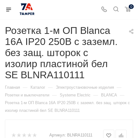
0
Розетка 1-м ОП Blanca
16А IP20 250В с заземл.
без защ. шторок с
изолир пластиной бел
SE BLNRA110111
—
—
—
Главная
Каталог
Электроустановочные изделия
—
—
—
Розетки и выключатели
Systeme Electric
BLANCA
Розетка 1-м ОП Blanca 16А IP20 250В с заземл. без защ. шторок с
изолир пластиной бел SE BLNRA110111
Артикул:
BLNRA110111