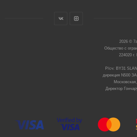
2026 © 7
Общество с огра
224020 г.
Р/сч: BY31 SLAN
дирекция N500 ЗАО
Московская,
Директор Гончар