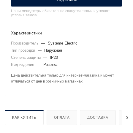
Наши менеджеры обязательно свяжутся с вами и уточнят
условия заказа
Характеристики
Производитель
—
Systeme Electric
Тип проводки
—
Наружная
Степень защиты
—
IP20
Вид изделия
—
Розетка
Цена действительна только для интернет-магазина и может
отличаться от цен в розничных магазинах
КАК КУПИТЬ
ОПЛАТА
ДОСТАВКА
ДО