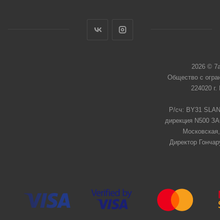
2026 © 7
Общество с огра
224020 г.
Р/сч: BY31 SLAN
дирекция N500 ЗАО
Московская,
Директор Гончар