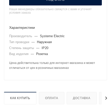
Наши менеджеры обязательно свяжутся с вами и уточнят
условия заказа
Характеристики
Производитель
—
Systeme Electric
Тип проводки
—
Наружная
Степень защиты
—
IP20
Вид изделия
—
Розетка
Цена действительна только для интернет-магазина и может
отличаться от цен в розничных магазинах
КАК КУПИТЬ
ОПЛАТА
ДОСТАВКА
ДО