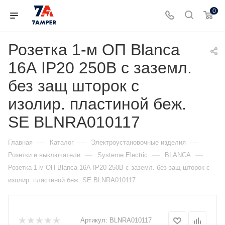
0
Розетка 1-м ОП Blanca
16А IP20 250В с заземл.
без защ шторок с
изолир. пластиной беж.
SE BLNRA010117
—
—
—
Главная
Каталог
Электроустановочные изделия
—
—
—
Розетки и выключатели
Systeme Electric
BLANCA
Розетка 1-м ОП Blanca 16А IP20 250В с заземл. без защ шторок с
изолир. пластиной беж. SE BLNRA010117
Артикул:
BLNRA010117