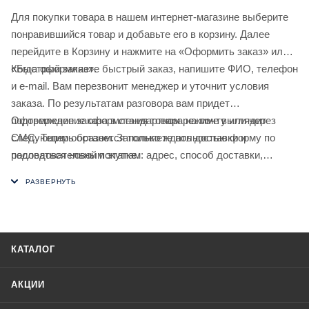
Для покупки товара в нашем интернет-магазине выберите
понравившийся товар и добавьте его в корзину. Далее
перейдите в Корзину и нажмите на «Оформить заказ» или
«Быстрый заказ».
Когда оформляете быстрый заказ, напишите ФИО, телефон
и e-mail. Вам перезвонит менеджер и уточнит условия
заказа. По результатам разговора вам придет
подтверждение оформления товара на почту или через
Оформление заказа в стандартном режиме выглядит
СМС. Теперь останется только ждать доставки и
следующим образом. Заполняете полностью форму по
радоваться новой покупке.
последовательным этапам: адрес, способ доставки,
оплаты, данные о себе. Советуем в комментарии к заказу
написать информацию, которая поможет курьеру вас найти.
Нажмите кнопку «Оформить заказ».
КАТАЛОГ
АКЦИИ