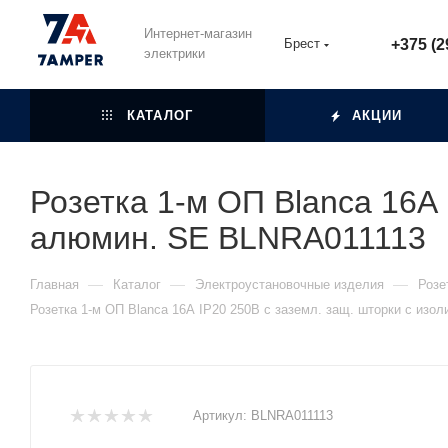
Интернет-магазин
Брест
+375 (2
электрики
КАТАЛОГ
АКЦИИ
Розетка 1-м ОП Blanca 16А 
алюмин. SE BLNRA011113
—
—
—
Главная
Каталог
Электроустановочные изделия
Розе
Розетка 1-м ОП Blanca 16А IP20 250В с заземл. защ. шторки с изо
Артикул:
BLNRA011113