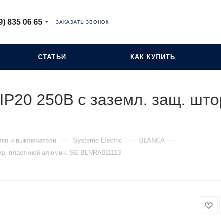
9) 835 06 65
ЗАКАЗАТЬ ЗВОНОК
СТАТЬИ
КАК КУПИТЬ
IP20 250В с заземл. защ. што
—
—
—
тки и выключатели
Systeme Electric
BLANCA
лир. пластиной алюмин. SE BLNRA011113