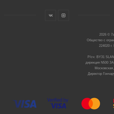
2026 © 7
Общество с огра
224020 г.
Р/сч: BY31 SLAN
дирекция N500 ЗАО
Московская,
Директор Гончар