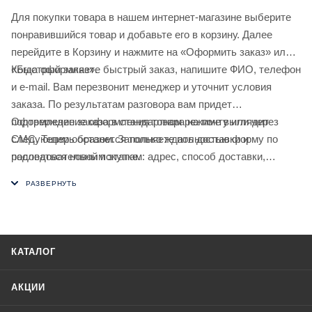
Для покупки товара в нашем интернет-магазине выберите
понравившийся товар и добавьте его в корзину. Далее
перейдите в Корзину и нажмите на «Оформить заказ» или
«Быстрый заказ».
Когда оформляете быстрый заказ, напишите ФИО, телефон
и e-mail. Вам перезвонит менеджер и уточнит условия
заказа. По результатам разговора вам придет
подтверждение оформления товара на почту или через
Оформление заказа в стандартном режиме выглядит
СМС. Теперь останется только ждать доставки и
следующим образом. Заполняете полностью форму по
радоваться новой покупке.
последовательным этапам: адрес, способ доставки,
оплаты, данные о себе. Советуем в комментарии к заказу
написать информацию, которая поможет курьеру вас найти.
Нажмите кнопку «Оформить заказ».
КАТАЛОГ
АКЦИИ