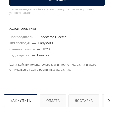
Наши менеджеры обязательно свяжутся с вами и уточнят
условия заказа
Характеристики
Производитель
—
Systeme Electric
Тип проводки
—
Наружная
Степень защиты
—
IP20
Вид изделия
—
Розетка
Цена действительна только для интернет-магазина и может
отличаться от цен в розничных магазинах
КАК КУПИТЬ
ОПЛАТА
ДОСТАВКА
ДО