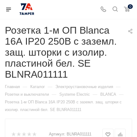
0
Розетка 1-м ОП Blanca
16А IP20 250В с заземл.
защ. шторки с изолир.
пластиной бел. SE
BLNRA011111
—
—
—
Главная
Каталог
Электроустановочные изделия
—
—
—
Розетки и выключатели
Systeme Electric
BLANCA
Розетка 1-м ОП Blanca 16А IP20 250В с заземл. защ. шторки с
изолир. пластиной бел. SE BLNRA011111
Артикул:
BLNRA011111