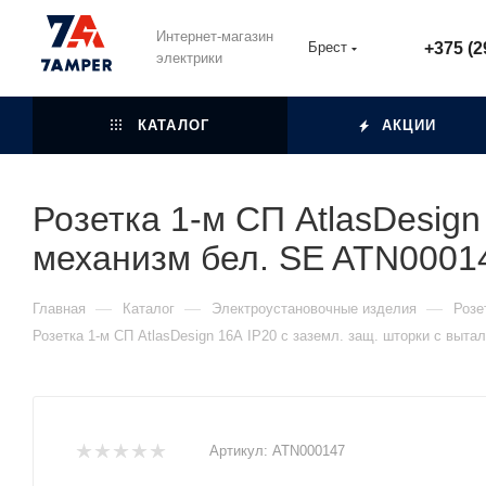
Интернет-магазин
Брест
+375 (2
электрики
КАТАЛОГ
АКЦИИ
Розетка 1-м СП AtlasDesign
механизм бел. SE ATN0001
—
—
—
Главная
Каталог
Электроустановочные изделия
Розе
Розетка 1-м СП AtlasDesign 16А IP20 с заземл. защ. шторки с выта
Артикул:
ATN000147