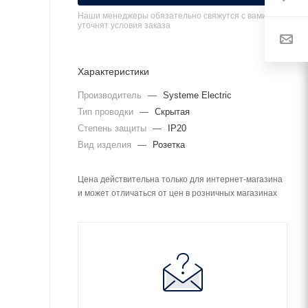
Наши менеджеры обязательно свяжутся с вами и
уточнят условия заказа
Характеристики
Производитель
—
Systeme Electric
Тип проводки
—
Скрытая
Степень защиты
—
IP20
Вид изделия
—
Розетка
Цена действительна только для интернет-магазина
и может отличаться от цен в розничных магазинах