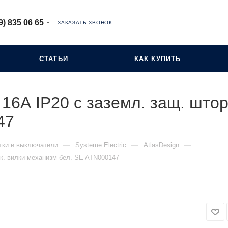
9) 835 06 65
ЗАКАЗАТЬ ЗВОНОК
СТАТЬИ
КАК КУПИТЬ
 16А IP20 с заземл. защ. штор
47
—
—
—
тки и выключатели
Systeme Electric
AtlasDesign
лк. вилки механизм бел. SE ATN000147