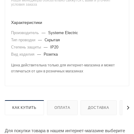
Наши менеджеры обязательно свяжутся с вами и уточнят
условия заказа
Характеристики
Производитель
—
Systeme Electric
Тип проводки
—
Скрытая
Степень защиты
—
IP20
Вид изделия
—
Розетка
Цена действительна только для интернет-магазина и может
отличаться от цен в розничных магазинах
КАК КУПИТЬ
ОПЛАТА
ДОСТАВКА
ДО
Для покупки товара в нашем интернет-магазине выберите