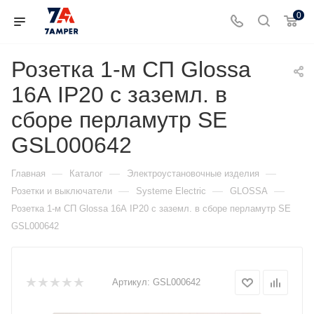
0
Розетка 1-м СП Glossa
16А IP20 с заземл. в
сборе перламутр SE
GSL000642
—
—
—
Главная
Каталог
Электроустановочные изделия
—
—
—
Розетки и выключатели
Systeme Electric
GLOSSA
Розетка 1-м СП Glossa 16А IP20 с заземл. в сборе перламутр SE
GSL000642
Артикул:
GSL000642