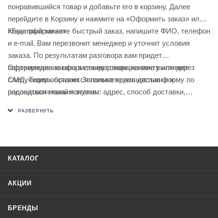
понравившийся товар и добавьте его в корзину. Далее
перейдите в Корзину и нажмите на «Оформить заказ» или
«Быстрый заказ».
Когда оформляете быстрый заказ, напишите ФИО, телефон
и e-mail. Вам перезвонит менеджер и уточнит условия
заказа. По результатам разговора вам придет
подтверждение оформления товара на почту или через
Оформление заказа в стандартном режиме выглядит
СМС. Теперь останется только ждать доставки и
следующим образом. Заполняете полностью форму по
радоваться новой покупке.
последовательным этапам: адрес, способ доставки,
оплаты, данные о себе. Советуем в комментарии к заказу
написать информацию, которая поможет курьеру вас найти.
Нажмите кнопку «Оформить заказ».
КАТАЛОГ
АКЦИИ
БРЕНДЫ