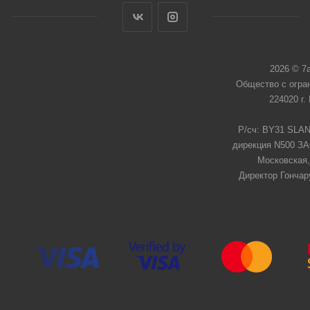
2026 © 7
Общество с огра
224020 г.
Р/сч: BY31 SLAN
дирекция N500 ЗАО
Московская,
Директор Гончар