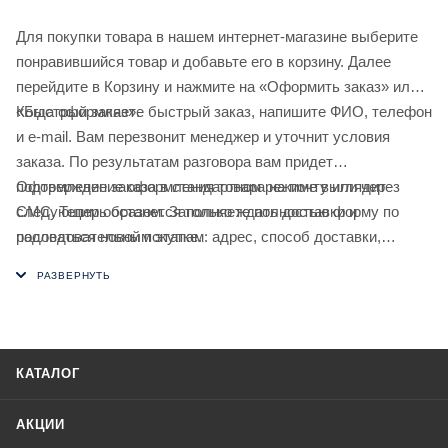
Для покупки товара в нашем интернет-магазине выберите
понравившийся товар и добавьте его в корзину. Далее
перейдите в Корзину и нажмите на «Оформить заказ» или
«Быстрый заказ».
Когда оформляете быстрый заказ, напишите ФИО, телефон
и e-mail. Вам перезвонит менеджер и уточнит условия
заказа. По результатам разговора вам придет
подтверждение оформления товара на почту или через
Оформление заказа в стандартном режиме выглядит
СМС. Теперь останется только ждать доставки и
следующим образом. Заполняете полностью форму по
радоваться новой покупке.
последовательным этапам: адрес, способ доставки,
оплаты, данные о себе. Советуем в комментарии к заказу
написать информацию, которая поможет курьеру вас найти.
Нажмите кнопку «Оформить заказ».
КАТАЛОГ
АКЦИИ