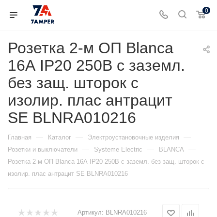
0
Розетка 2-м ОП Blanca
16А IP20 250В с заземл.
без защ. шторок с
изолир. плас антрацит
SE BLNRA010216
—
—
—
Главная
Каталог
Электроустановочные изделия
—
—
—
Розетки и выключатели
Systeme Electric
BLANCA
Розетка 2-м ОП Blanca 16А IP20 250В с заземл. без защ. шторок с
изолир. плас антрацит SE BLNRA010216
Артикул:
BLNRA010216