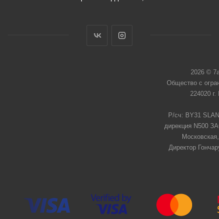
2026 © 7
Общество с огра
224020 г.
Р/сч: BY31 SLAN
дирекция N500 ЗАО
Московская,
Директор Гончар