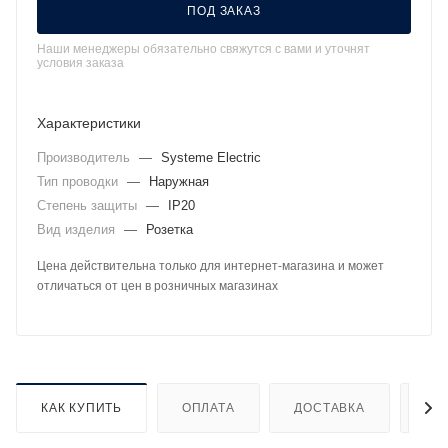
ПОД ЗАКАЗ
Наши менеджеры обязательно свяжутся с вами и уточнят
условия заказа
Характеристики
Производитель
—
Systeme Electric
Тип проводки
—
Наружная
Степень защиты
—
IP20
Вид изделия
—
Розетка
Цена действительна только для интернет-магазина и может
отличаться от цен в розничных магазинах
КАК КУПИТЬ
ОПЛАТА
ДОСТАВКА
ДО