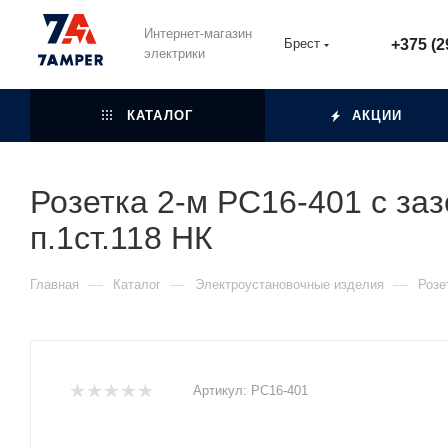
Интернет-магазин
Брест
+375 (2
электрики
КАТАЛОГ
АКЦИИ
Розетка 2-м РС16-401 с за
п.1ст.118 НК
—
—
—
Главная
Каталог
Электроустановочные изделия
Розе
Артикул:
РС16-401