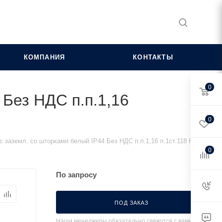
КОМПАНИЯ
КОНТАКТЫ
0
 Без НДС п.п.1,16
0
с заземл. со шторками белый IP44 Без НДС п.п.1,16 п.1ст.118 НК
0
По запросу
ПОД ЗАКАЗ
Наши менеджеры обязательно свяжутся с вами и