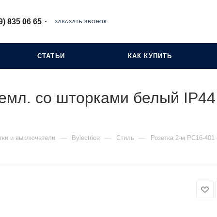
9) 835 06 65
ЗАКАЗАТЬ ЗВОНОК
СТАТЬИ
КАК КУПИТЬ
земл. со шторками белый IP44
—
—
—
тки и выключатели
Bylectrica
Стиль
Розетка 2-м РС16-401 