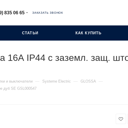
9) 835 06 65
ЗАКАЗАТЬ ЗВОНОК
СТАТЬИ
КАК КУПИТЬ
a 16А IP44 с заземл. защ. шт
—
—
—
тки и выключатели
Systeme Electric
GLOSSA
оре дуб SE GSL000547