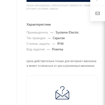
Наши менеджеры обязательно свяжутся с вами и
уточнят условия заказа
Характеристики
Производитель
—
Systeme Electric
Тип проводки
—
Скрытая
Степень защиты
—
IP44
Вид изделия
—
Розетка
Цена действительна только для интернет-магазина
и может отличаться от цен в розничных магазинах