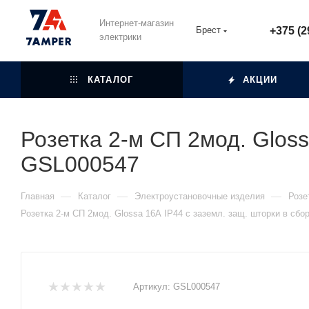
Интернет-магазин
Брест
+375 (2
электрики
КАТАЛОГ
АКЦИИ
Розетка 2-м СП 2мод. Gloss
GSL000547
—
—
—
Главная
Каталог
Электроустановочные изделия
Розе
Розетка 2-м СП 2мод. Glossa 16А IP44 с заземл. защ. шторки в сб
Артикул:
GSL000547