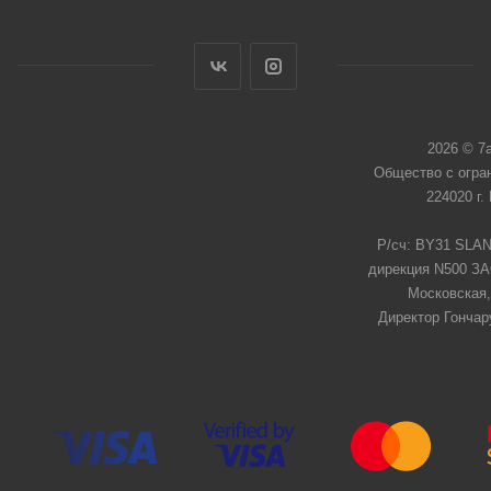
2026 © 7
Общество с огра
224020 г.
Р/сч: BY31 SLAN
дирекция N500 ЗАО
Московская,
Директор Гончар