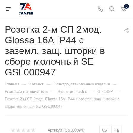
0
Розетка 2-м СП 2мод.
Glossa 16А IP44 с
заземл. защ. шторки в
сборе молочный SE
GSL000947
—
—
—
Главная
Каталог
Электроустановочные изделия
—
—
—
Розетки и выключатели
Systeme Electric
GLOSSA
Розетка 2-м СП 2мод. Glossa 16А IP44 с заземл. защ. шторки в
сборе молочный SE GSL000947
Артикул:
GSL000947