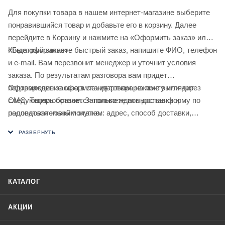
Для покупки товара в нашем интернет-магазине выберите
понравившийся товар и добавьте его в корзину. Далее
перейдите в Корзину и нажмите на «Оформить заказ» или
«Быстрый заказ».
Когда оформляете быстрый заказ, напишите ФИО, телефон
и e-mail. Вам перезвонит менеджер и уточнит условия
заказа. По результатам разговора вам придет
подтверждение оформления товара на почту или через
Оформление заказа в стандартном режиме выглядит
СМС. Теперь останется только ждать доставки и
следующим образом. Заполняете полностью форму по
радоваться новой покупке.
последовательным этапам: адрес, способ доставки,
оплаты, данные о себе. Советуем в комментарии к заказу
написать информацию, которая поможет курьеру вас найти.
Нажмите кнопку «Оформить заказ».
КАТАЛОГ
АКЦИИ