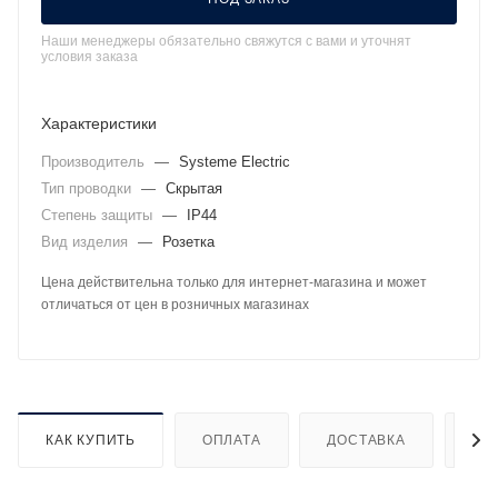
Наши менеджеры обязательно свяжутся с вами и уточнят
условия заказа
Характеристики
Производитель
—
Systeme Electric
Тип проводки
—
Скрытая
Степень защиты
—
IP44
Вид изделия
—
Розетка
Цена действительна только для интернет-магазина и может
отличаться от цен в розничных магазинах
КАК КУПИТЬ
ОПЛАТА
ДОСТАВКА
ДО