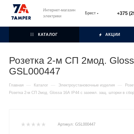
Интернет-магазин
Брест
+375 (2
электрики
КАТАЛОГ
АКЦИИ
Розетка 2-м СП 2мод. Gloss
GSL000447
—
—
—
Главная
Каталог
Электроустановочные изделия
Розе
Розетка 2-м СП 2мод. Glossa 16А IP44 с заземл. защ. шторки в сб
Артикул:
GSL000447