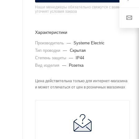
Наши менеджеры обязательно свяжутся с вами и
уточнят условия заказа
Характеристики
Производитель
—
Systeme Electric
Тип проводки
—
Скрытая
Степень защиты
—
IP44
Вид изделия
—
Розетка
Цена действительна только для интернет-магазина
и может отличаться от цен в розничных магазинах