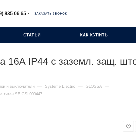
9) 835 06 65
ЗАКАЗАТЬ ЗВОНОК
СТАТЬИ
КАК КУПИТЬ
a 16А IP44 с заземл. защ. шт
—
—
—
тки и выключатели
Systeme Electric
GLOSSA
оре титан SE GSL000447