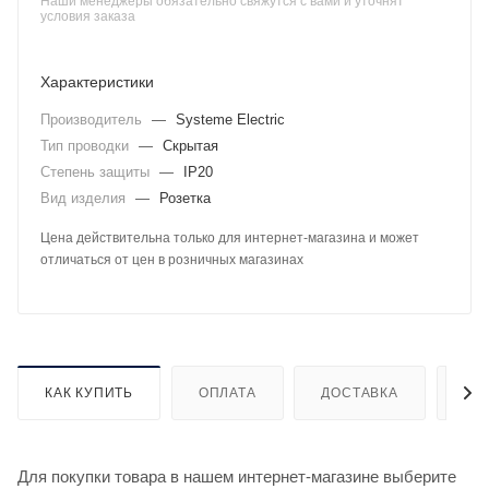
Наши менеджеры обязательно свяжутся с вами и уточнят
условия заказа
Характеристики
Производитель
—
Systeme Electric
Тип проводки
—
Скрытая
Степень защиты
—
IP20
Вид изделия
—
Розетка
Цена действительна только для интернет-магазина и может
отличаться от цен в розничных магазинах
КАК КУПИТЬ
ОПЛАТА
ДОСТАВКА
ДО
Для покупки товара в нашем интернет-магазине выберите