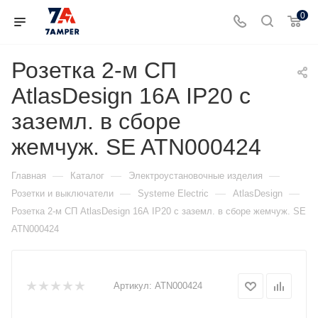
0
Розетка 2-м СП
AtlasDesign 16А IP20 с
заземл. в сборе
жемчуж. SE ATN000424
—
—
—
Главная
Каталог
Электроустановочные изделия
—
—
—
Розетки и выключатели
Systeme Electric
AtlasDesign
Розетка 2-м СП AtlasDesign 16А IP20 с заземл. в сборе жемчуж. SE
ATN000424
Артикул:
ATN000424