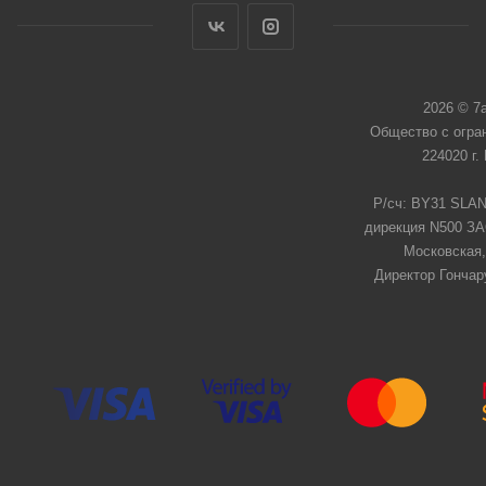
2026 © 7
Общество с огра
224020 г.
Р/сч: BY31 SLAN
дирекция N500 ЗАО
Московская,
Директор Гончар