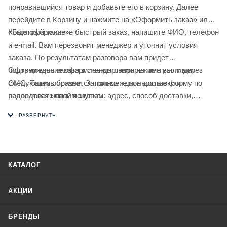
понравившийся товар и добавьте его в корзину. Далее
перейдите в Корзину и нажмите на «Оформить заказ» или
«Быстрый заказ».
Когда оформляете быстрый заказ, напишите ФИО, телефон
и e-mail. Вам перезвонит менеджер и уточнит условия
заказа. По результатам разговора вам придет
подтверждение оформления товара на почту или через
Оформление заказа в стандартном режиме выглядит
СМС. Теперь останется только ждать доставки и
следующим образом. Заполняете полностью форму по
радоваться новой покупке.
последовательным этапам: адрес, способ доставки,
оплаты, данные о себе. Советуем в комментарии к заказу
написать информацию, которая поможет курьеру вас найти.
Нажмите кнопку «Оформить заказ».
КАТАЛОГ
АКЦИИ
БРЕНДЫ