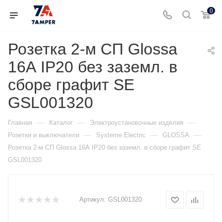
0
Розетка 2-м СП Glossa
16А IP20 без заземл. в
сборе графит SE
GSL001320
—
—
—
Главная
Каталог
Электроустановочные изделия
—
—
—
Розетки и выключатели
Systeme Electric
GLOSSA
Розетка 2-м СП Glossa 16А IP20 без заземл. в сборе графит SE
GSL001320
Артикул:
GSL001320