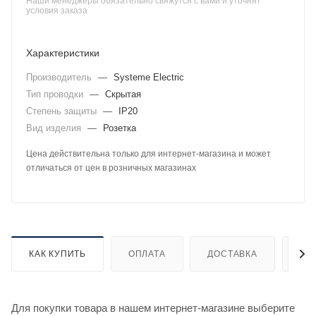
Наши менеджеры обязательно свяжутся с вами и уточнят
условия заказа
Характеристики
Производитель
—
Systeme Electric
Тип проводки
—
Скрытая
Степень защиты
—
IP20
Вид изделия
—
Розетка
Цена действительна только для интернет-магазина и может
отличаться от цен в розничных магазинах
КАК КУПИТЬ
ОПЛАТА
ДОСТАВКА
ДО
Для покупки товара в нашем интернет-магазине выберите