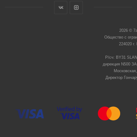
2026 © 7
Общество с огра
224020 г.
Р/сч: BY31 SLAN
дирекция N500 ЗАО
Московская,
Директор Гончар