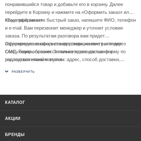
понравившийся товар и добавьте его в корзину. Далее
перейдите в Корзину и нажмите на «Оформить заказ» или
«Быстрый заказ».
Когда оформляете быстрый заказ, напишите ФИО, телефон
и e-mail. Вам перезвонит менеджер и уточнит условия
заказа. По результатам разговора вам придет
подтверждение оформления товара на почту или через
Оформление заказа в стандартном режиме выглядит
СМС. Теперь останется только ждать доставки и
следующим образом. Заполняете полностью форму по
радоваться новой покупке.
последовательным этапам: адрес, способ доставки,
оплаты, данные о себе. Советуем в комментарии к заказу
написать информацию, которая поможет курьеру вас найти.
Нажмите кнопку «Оформить заказ».
КАТАЛОГ
АКЦИИ
БРЕНДЫ