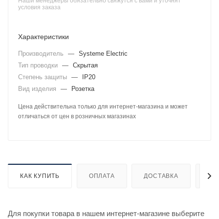
Наши менеджеры обязательно свяжутся с вами и уточнят
условия заказа
Характеристики
Производитель
—
Systeme Electric
Тип проводки
—
Скрытая
Степень защиты
—
IP20
Вид изделия
—
Розетка
Цена действительна только для интернет-магазина и может
отличаться от цен в розничных магазинах
КАК КУПИТЬ
ОПЛАТА
ДОСТАВКА
ДО
Для покупки товара в нашем интернет-магазине выберите