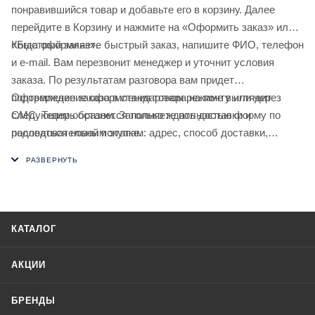
понравившийся товар и добавьте его в корзину. Далее
перейдите в Корзину и нажмите на «Оформить заказ» или
«Быстрый заказ».
Когда оформляете быстрый заказ, напишите ФИО, телефон
и e-mail. Вам перезвонит менеджер и уточнит условия
заказа. По результатам разговора вам придет
подтверждение оформления товара на почту или через
Оформление заказа в стандартном режиме выглядит
СМС. Теперь останется только ждать доставки и
следующим образом. Заполняете полностью форму по
радоваться новой покупке.
последовательным этапам: адрес, способ доставки,
оплаты, данные о себе. Советуем в комментарии к заказу
написать информацию, которая поможет курьеру вас найти.
Нажмите кнопку «Оформить заказ».
КАТАЛОГ
АКЦИИ
БРЕНДЫ