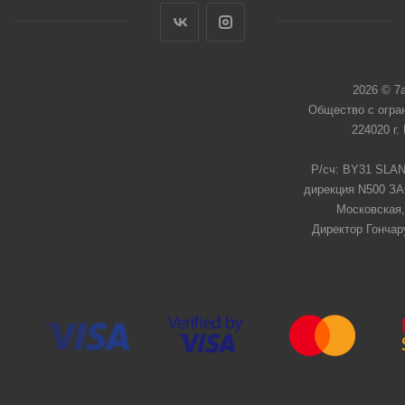
2026 © 7
Общество с огра
224020 г.
Р/сч: BY31 SLAN
дирекция N500 ЗАО
Московская,
Директор Гончар