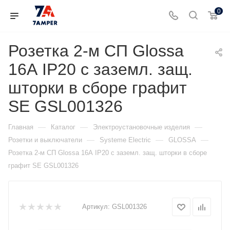
0
Розетка 2-м СП Glossa
16А IP20 с заземл. защ.
шторки в сборе графит
SE GSL001326
—
—
—
Главная
Каталог
Электроустановочные изделия
—
—
—
Розетки и выключатели
Systeme Electric
GLOSSA
Розетка 2-м СП Glossa 16А IP20 с заземл. защ. шторки в сборе
графит SE GSL001326
Артикул:
GSL001326