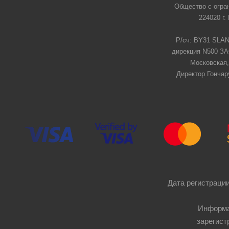
Общество с огра
224020 г.
Р/сч: BY31 SLAN
дирекция N500 ЗАО
Московская,
Директор Гончар
Дата регистрации
Информа
зарегист