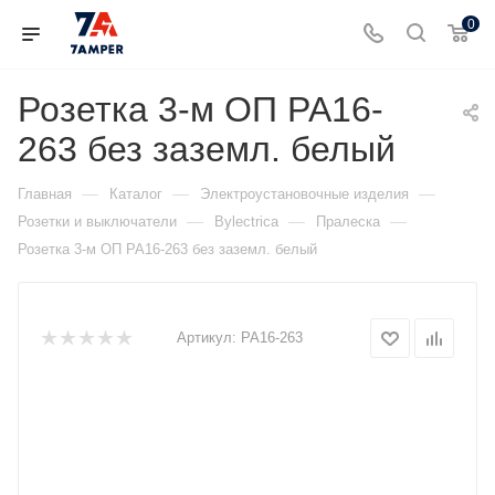
0
Розетка 3-м ОП РА16-
263 без заземл. белый
—
—
—
Главная
Каталог
Электроустановочные изделия
—
—
—
Розетки и выключатели
Bylectrica
Пралеска
Розетка 3-м ОП РА16-263 без заземл. белый
Артикул:
РА16-263