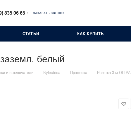
9) 835 06 65
ЗАКАЗАТЬ ЗВОНОК
СТАТЬИ
КАК КУПИТЬ
 заземл. белый
—
—
—
тки и выключатели
Bylectrica
Пралеска
Розетка 3-м ОП РА