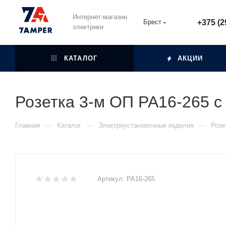
Интернет-магазин
Брест
+375 (2
электрики
КАТАЛОГ
АКЦИИ
Розетка 3-м ОП РА16-265 с
—
—
—
Главная
Каталог
Электроустановочные изделия
Розе
Артикул:
РА16-265