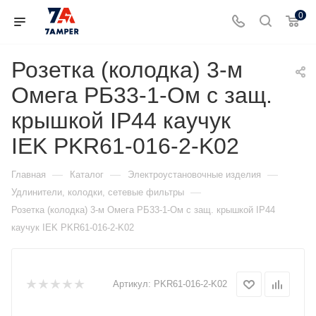
0
Розетка (колодка) 3-м
Омега РБ33-1-Ом с защ.
крышкой IP44 каучук
IEK PKR61-016-2-K02
—
—
—
Главная
Каталог
Электроустановочные изделия
—
Удлинители, колодки, сетевые фильтры
Розетка (колодка) 3-м Омега РБ33-1-Ом с защ. крышкой IP44
каучук IEK PKR61-016-2-K02
Артикул:
PKR61-016-2-K02