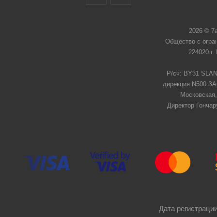
2026 © 7
Общество с огра
224020 г.
Р/сч: BY31 SLAN
дирекция N500 ЗАО
Московская,
Директор Гончар
Дата регистрации