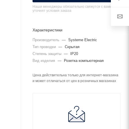
Наши менеджеры обязательно свяжутся с вами и
уточнят условия заказа
Характеристики
Производитель
—
Systeme Electric
Тип проводки
—
Скрытая
Степень защиты
—
IP20
Вид изделия
—
Розетка компьютерная
Цена действительна только для интернет-магазина
и может отличаться от цен в розничных магазинах