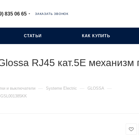
9) 835 06 65
ЗАКАЗАТЬ ЗВОНОК
СТАТЬИ
КАК КУПИТЬ
Glossa RJ45 кат.5E механизм
—
—
—
тки и выключатели
Systeme Electric
GLOSSA
E GSL001385KK