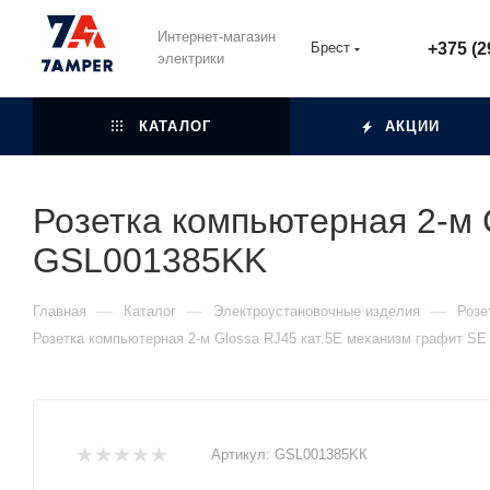
Интернет-магазин
Брест
+375 (2
электрики
КАТАЛОГ
АКЦИИ
Розетка компьютерная 2-м 
GSL001385KK
—
—
—
Главная
Каталог
Электроустановочные изделия
Розе
Розетка компьютерная 2-м Glossa RJ45 кат.5E механизм графит S
Артикул:
GSL001385KК