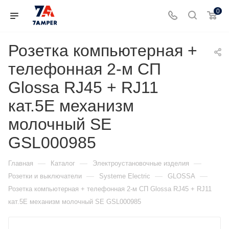
0
Розетка компьютерная +
телефонная 2-м СП
Glossa RJ45 + RJ11
кат.5E механизм
молочный SE
GSL000985
—
—
—
Главная
Каталог
Электроустановочные изделия
—
—
—
Розетки и выключатели
Systeme Electric
GLOSSA
Розетка компьютерная + телефонная 2-м СП Glossa RJ45 + RJ11
кат.5E механизм молочный SE GSL000985