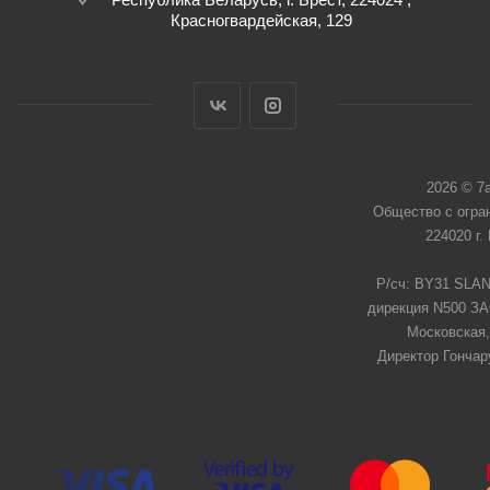
Красногвардейская, 129
2026 © 7
Общество с огра
224020 г.
Р/сч: BY31 SLAN
дирекция N500 ЗАО
Московская,
Директор Гончар