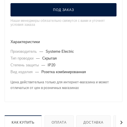
ПОД ЗАКАЗ
Наши менеджеры обязательно свяжутся с вами и уточнят
условия заказа
Характеристики
Производитель
—
Systeme Electric
Тип проводки
—
Скрытая
Степень защиты
—
IP20
Вид изделия
—
Розетка комбинированная
Цена действительна только для интернет-магазина и может
отличаться от цен в розничных магазинах
КАК КУПИТЬ
ОПЛАТА
ДОСТАВКА
ДО