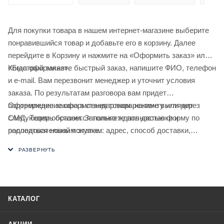
Для покупки товара в нашем интернет-магазине выберите
понравившийся товар и добавьте его в корзину. Далее
перейдите в Корзину и нажмите на «Оформить заказ» или
«Быстрый заказ».
Когда оформляете быстрый заказ, напишите ФИО, телефон
и e-mail. Вам перезвонит менеджер и уточнит условия
заказа. По результатам разговора вам придет
подтверждение оформления товара на почту или через
Оформление заказа в стандартном режиме выглядит
СМС. Теперь останется только ждать доставки и
следующим образом. Заполняете полностью форму по
радоваться новой покупке.
последовательным этапам: адрес, способ доставки,
оплаты, данные о себе. Советуем в комментарии к заказу
написать информацию, которая поможет курьеру вас найти.
Нажмите кнопку «Оформить заказ».
КАТАЛОГ