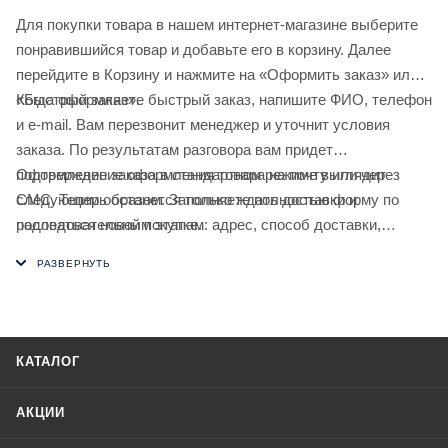
Для покупки товара в нашем интернет-магазине выберите
понравившийся товар и добавьте его в корзину. Далее
перейдите в Корзину и нажмите на «Оформить заказ» или
«Быстрый заказ».
Когда оформляете быстрый заказ, напишите ФИО, телефон
и e-mail. Вам перезвонит менеджер и уточнит условия
заказа. По результатам разговора вам придет
подтверждение оформления товара на почту или через
Оформление заказа в стандартном режиме выглядит
СМС. Теперь останется только ждать доставки и
следующим образом. Заполняете полностью форму по
радоваться новой покупке.
последовательным этапам: адрес, способ доставки,
оплаты, данные о себе. Советуем в комментарии к заказу
написать информацию, которая поможет курьеру вас найти.
Нажмите кнопку «Оформить заказ».
КАТАЛОГ
АКЦИИ