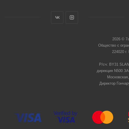
2026 © 7
Общество с огра
224020 г.
Р/сч: BY31 SLAN
дирекция N500 ЗАО
Московская,
Директор Гончар