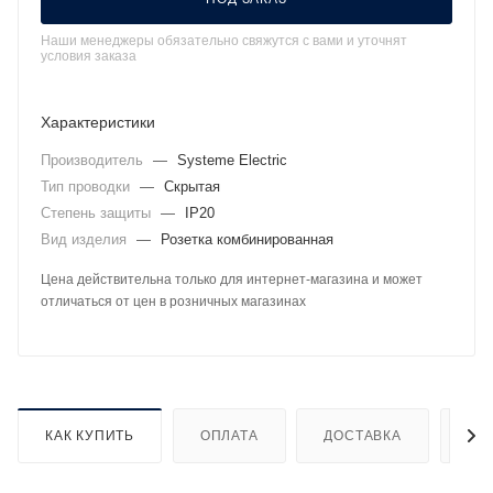
Наши менеджеры обязательно свяжутся с вами и уточнят
условия заказа
Характеристики
Производитель
—
Systeme Electric
Тип проводки
—
Скрытая
Степень защиты
—
IP20
Вид изделия
—
Розетка комбинированная
Цена действительна только для интернет-магазина и может
отличаться от цен в розничных магазинах
КАК КУПИТЬ
ОПЛАТА
ДОСТАВКА
ДО