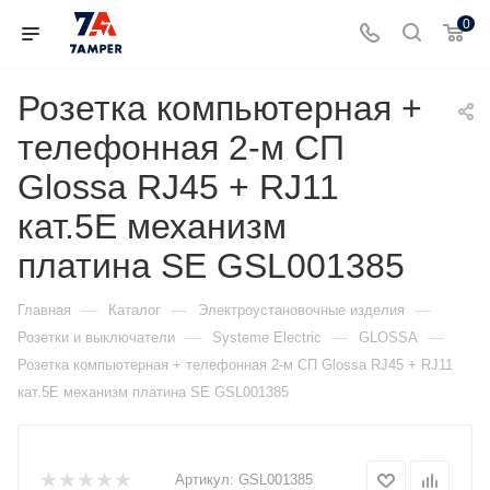
0
Розетка компьютерная +
телефонная 2-м СП
Glossa RJ45 + RJ11
кат.5E механизм
платина SE GSL001385
—
—
—
Главная
Каталог
Электроустановочные изделия
—
—
—
Розетки и выключатели
Systeme Electric
GLOSSA
Розетка компьютерная + телефонная 2-м СП Glossa RJ45 + RJ11
кат.5E механизм платина SE GSL001385
Артикул:
GSL001385