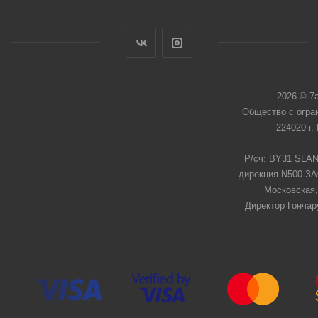
2026 © 7
Общество с огра
224020 г.
Р/сч: BY31 SLAN
дирекция N500 ЗАО
Московская,
Директор Гончар