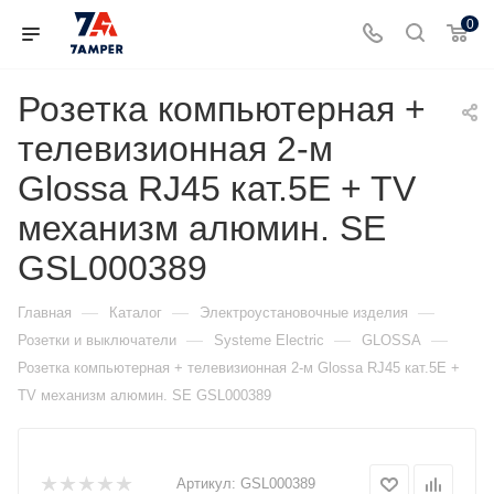
0
Розетка компьютерная +
телевизионная 2-м
Glossa RJ45 кат.5E + TV
механизм алюмин. SE
GSL000389
—
—
—
Главная
Каталог
Электроустановочные изделия
—
—
—
Розетки и выключатели
Systeme Electric
GLOSSA
Розетка компьютерная + телевизионная 2-м Glossa RJ45 кат.5E +
TV механизм алюмин. SE GSL000389
Артикул:
GSL000389