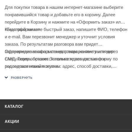
Для покупки товара в нашем интернет-магазине выберите
понравившийся товар и добавьте его в корзину. Далее
перейдите в Корзину и нажмите на «Оформить заказ» или
«Быстрый заказ».
Когда оформляете быстрый заказ, напишите ФИО, телефон
и e-mail. Вам перезвонит менеджер и уточнит условия
заказа. По результатам разговора вам придет
подтверждение оформления товара на почту или через
Оформление заказа в стандартном режиме выглядит
СМС. Теперь останется только ждать доставки и
следующим образом. Заполняете полностью форму по
радоваться новой покупке.
последовательным этапам: адрес, способ доставки,
оплаты, данные о себе. Советуем в комментарии к заказу
написать информацию, которая поможет курьеру вас найти.
Нажмите кнопку «Оформить заказ».
КАТАЛОГ
АКЦИИ