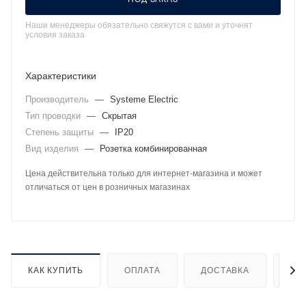
Наши менеджеры обязательно свяжутся с вами и уточнят
условия заказа
Характеристики
Производитель
—
Systeme Electric
Тип проводки
—
Скрытая
Степень защиты
—
IP20
Вид изделия
—
Розетка комбинированная
Цена действительна только для интернет-магазина и может
отличаться от цен в розничных магазинах
КАК КУПИТЬ
ОПЛАТА
ДОСТАВКА
ДО