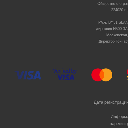
Общество с огра
224020 г.
Р/сч: BY31 SLAN
дирекция N500 ЗАО
Московская,
Директор Гончар
Дата регистрации
Информа
зарегист