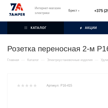
Интернет-магазин
Брест
+375 (2
электрики
КАТАЛОГ
АКЦИИ
Розетка переносная 2-м Р16
—
—
—
Главная
Каталог
Электроустановочные изделия
Удли
Артикул:
Р16-415