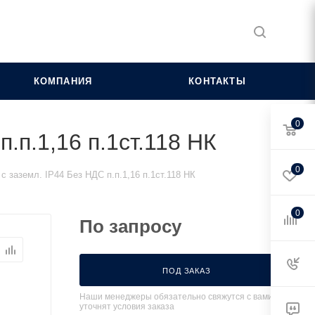
КОМПАНИЯ
КОНТАКТЫ
0
.п.1,16 п.1ст.118 НК
0
с заземл. IP44 Без НДС п.п.1,16 п.1ст.118 НК
0
По запросу
ПОД ЗАКАЗ
Наши менеджеры обязательно свяжутся с вами и
уточнят условия заказа