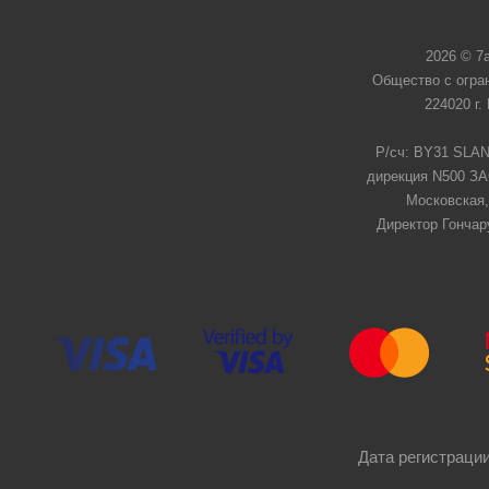
2026 © 7
Общество с огра
224020 г.
Р/сч: BY31 SLAN
дирекция N500 ЗАО
Московская,
Директор Гончар
Дата регистрации