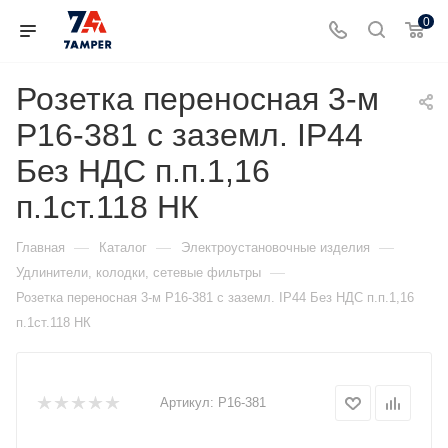
0
Розетка переносная 3-м
Р16-381 с заземл. IP44
Без НДС п.п.1,16
п.1ст.118 НК
—
—
—
Главная
Каталог
Электроустановочные изделия
—
Удлинители, колодки, сетевые фильтры
Розетка переносная 3-м Р16-381 с заземл. IP44 Без НДС п.п.1,16
п.1ст.118 НК
Артикул:
Р16-381