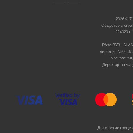
2026 © 7
Общество с огра
224020 г.
Р/сч: BY31 SLAN
дирекция N500 ЗАО
Московская,
Директор Гончар
Дата регистрации