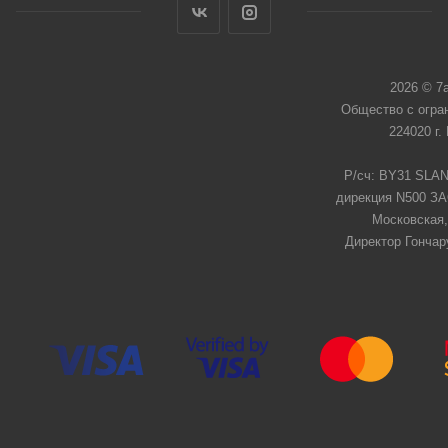
2026 © 7
Общество с огра
224020 г.
Р/сч: BY31 SLAN
дирекция N500 ЗАО
Московская,
Директор Гончар