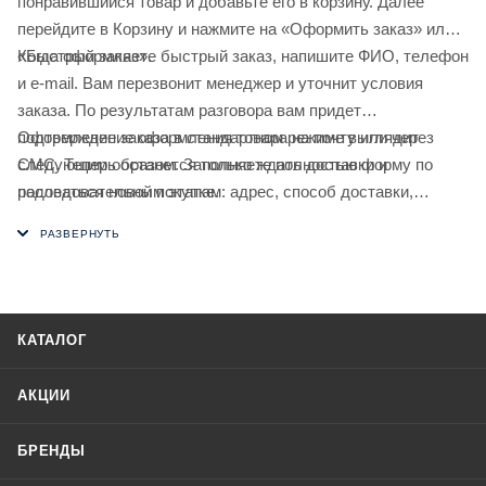
понравившийся товар и добавьте его в корзину. Далее
перейдите в Корзину и нажмите на «Оформить заказ» или
«Быстрый заказ».
Когда оформляете быстрый заказ, напишите ФИО, телефон
и e-mail. Вам перезвонит менеджер и уточнит условия
заказа. По результатам разговора вам придет
подтверждение оформления товара на почту или через
Оформление заказа в стандартном режиме выглядит
СМС. Теперь останется только ждать доставки и
следующим образом. Заполняете полностью форму по
радоваться новой покупке.
последовательным этапам: адрес, способ доставки,
оплаты, данные о себе. Советуем в комментарии к заказу
написать информацию, которая поможет курьеру вас найти.
Нажмите кнопку «Оформить заказ».
КАТАЛОГ
АКЦИИ
БРЕНДЫ