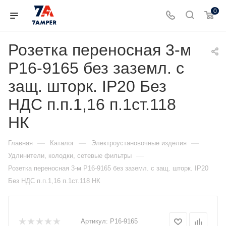
0
Розетка переносная 3-м
Р16-9165 без заземл. с
защ. шторк. IP20 Без
НДС п.п.1,16 п.1ст.118
НК
—
—
—
Главная
Каталог
Электроустановочные изделия
—
Удлинители, колодки, сетевые фильтры
Розетка переносная 3-м Р16-9165 без заземл. с защ. шторк. IP20
Без НДС п.п.1,16 п.1ст.118 НК
Артикул:
Р16-9165