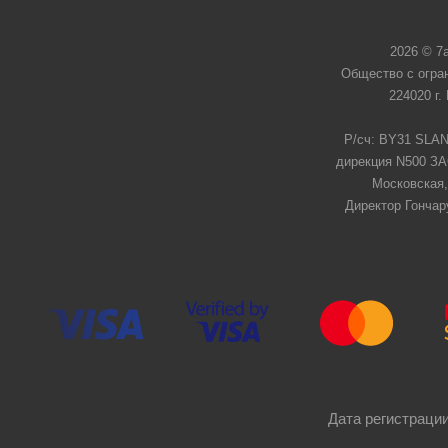
2026 © 7
Общество с огра
224020 г.
Р/сч: BY31 SLAN
дирекция N500 ЗАО
Московская,
Директор Гончар
Дата регистрации