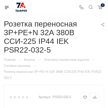
0
Розетка переносная
3P+PE+N 32А 380В
ССИ-225 IP44 IEK
PSR22-032-5
—
—
—
Главная
Каталог
Электроустановочные изделия
—
Силовые разъемы
Розетка переносная 3P+PE+N 32А 380В ССИ-225 IP44 IEK PSR22-
032-5
Артикул:
PSR22-032-5