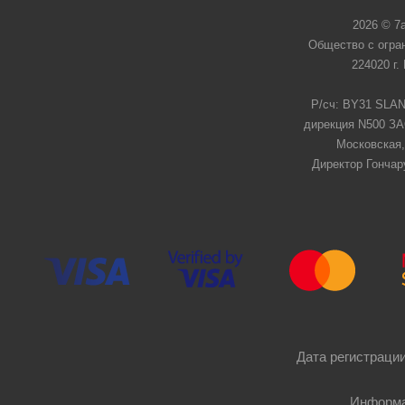
2026 © 7
Общество с огра
224020 г.
Р/сч: BY31 SLAN
дирекция N500 ЗАО
Московская,
Директор Гончар
Дата регистрации
Информа