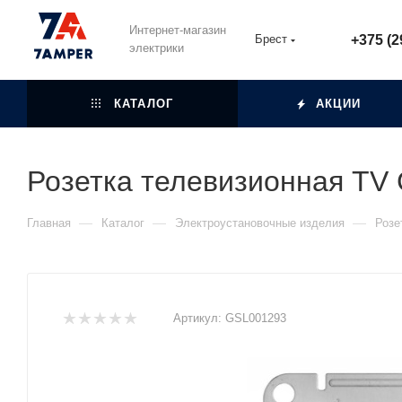
Интернет-магазин
Брест
+375 (2
электрики
КАТАЛОГ
АКЦИИ
Розетка телевизионная TV
—
—
—
Главная
Каталог
Электроустановочные изделия
Розе
Артикул:
GSL001293