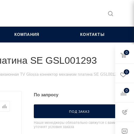
КОМПАНИЯ
КОНТАКТЫ
0
платина SE GSL001293
0
евизионная TV Glossa коннектор механизм платина SE GSL001293
0
По запросу
ПОД ЗАКАЗ
Наши менеджеры обязательно свяжутся с вами и
уточнят условия заказа