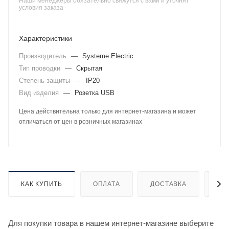
Наши менеджеры обязательно свяжутся с вами и уточнят
условия заказа
Характеристики
Производитель
—
Systeme Electric
Тип проводки
—
Скрытая
Степень защиты
—
IP20
Вид изделия
—
Розетка USB
Цена действительна только для интернет-магазина и может
отличаться от цен в розничных магазинах
КАК КУПИТЬ
ОПЛАТА
ДОСТАВКА
ДО
Для покупки товара в нашем интернет-магазине выберите