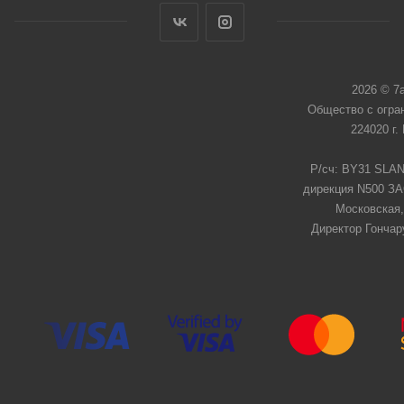
2026 © 7
Общество с огра
224020 г.
Р/сч: BY31 SLAN
дирекция N500 ЗАО
Московская,
Директор Гончар