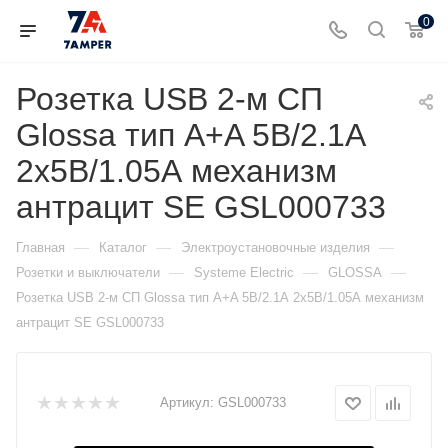
0
Розетка USB 2-м СП
Glossa тип A+A 5В/2.1А
2х5В/1.05А механизм
антрацит SE GSL000733
—
—
—
Главная
Каталог
Электроустановочные изделия
—
—
—
Розетки и выключатели
Systeme Electric
GLOSSA
Розетка USB 2-м СП Glossa тип A+A 5В/2.1А 2х5В/1.05А механизм
антрацит SE GSL000733
Артикул:
GSL000733