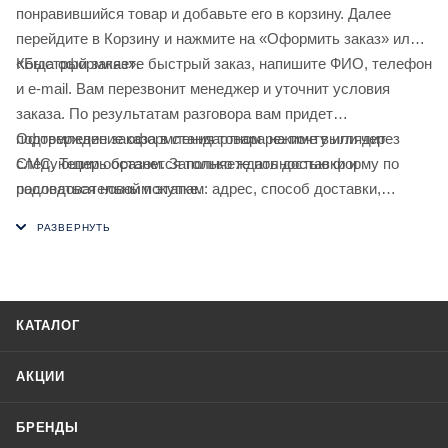
понравившийся товар и добавьте его в корзину. Далее
перейдите в Корзину и нажмите на «Оформить заказ» или
«Быстрый заказ».
Когда оформляете быстрый заказ, напишите ФИО, телефон
и e-mail. Вам перезвонит менеджер и уточнит условия
заказа. По результатам разговора вам придет
подтверждение оформления товара на почту или через
Оформление заказа в стандартном режиме выглядит
СМС. Теперь останется только ждать доставки и
следующим образом. Заполняете полностью форму по
радоваться новой покупке.
последовательным этапам: адрес, способ доставки,
оплаты, данные о себе. Советуем в комментарии к заказу
написать информацию, которая поможет курьеру вас найти.
Нажмите кнопку «Оформить заказ».
КАТАЛОГ
АКЦИИ
БРЕНДЫ